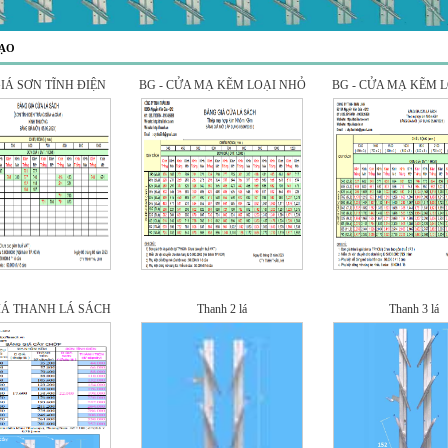
ẠO
IÁ SƠN TĨNH ĐIỆN
BG - CỬA MẠ KẼM LOẠI NHỎ
BG - CỬA MẠ KẼM 
IÁ THANH LÁ SÁCH
Thanh 2 lá
Thanh 3 lá