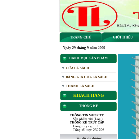
TRANG CHỦ
GIỚI THIỆU
Ngày 29 tháng 9 năm 2009
DANH MỤC SẢN PHẨM
CỬA LÁ SÁCH
BẢNG GIÁ CỬA LÁ SÁCH
THANH LÁ SÁCH
KHÁCH HÀNG
THỐNG KÊ
THÔNG TIN WEBSITE
Sản phẩm :
44
(Loại)
THỐNG KÊ TRUY CẬP
Đang truy cập : 1
Tổng số lượt: 232796
Bản đồ chỉ đường