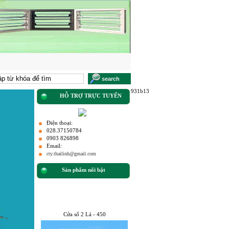
931b13
HỖ TRỢ TRỰC TUYẾN
Điện thoại:
028.37150784
0903 826898
Email:
cty.thailinh@gmail.com
Sản phẩm nổi bật
Cửa sổ 2 Lá - 450